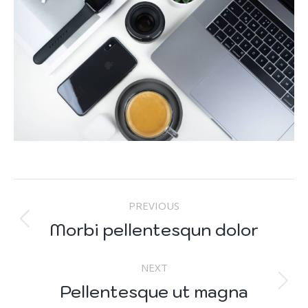
NAVEGACIÓN
PREVIOUS
ENTRE
Morbi pellentesqun dolor
Proyecto
anterior
PROYECTOS
NEXT
Pellentesque ut magna
Proyecto