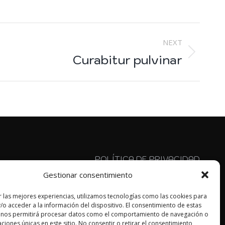
NEXT
Curabitur pulvinar
POLÍTICA DE PRIVACIDAD
AVISO LEGAL
Gestionar consentimiento
POLÍTICA DE COOKIES
r las mejores experiencias, utilizamos tecnologías como las cookies para
MAIL: info@sentidoinverso.org
/o acceder a la información del dispositivo. El consentimiento de estas
Av. de Madrid, 11, Beiro, 18012 Granada
 nos permitirá procesar datos como el comportamiento de navegación o
caciones únicas en este sitio. No consentir o retirar el consentimiento,