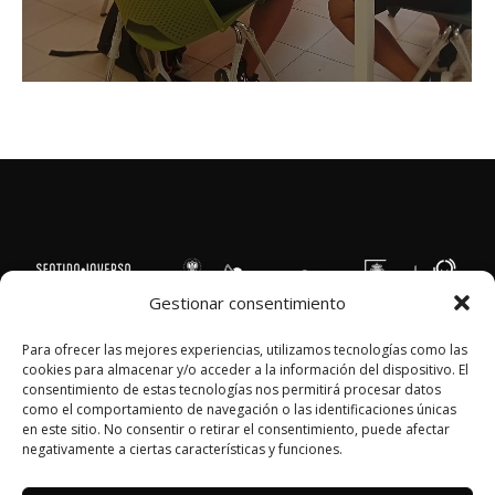
Gestionar consentimiento
Para ofrecer las mejores experiencias, utilizamos tecnologías como las
POLÍTICA DE PRIVACIDAD
cookies para almacenar y/o acceder a la información del dispositivo. El
AVISO LEGAL
consentimiento de estas tecnologías nos permitirá procesar datos
como el comportamiento de navegación o las identificaciones únicas
POLÍTICA DE COOKIES
en este sitio. No consentir o retirar el consentimiento, puede afectar
MAIL: info@sentidoinverso.org
negativamente a ciertas características y funciones.
Av. de Madrid, 11, Beiro, 18012 Granada