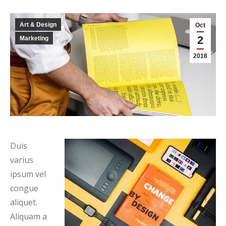
Art & Design
Oct
2
Marketing
2018
Duis
varius
ipsum vel
congue
aliquet.
Aliquam a