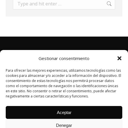
Search:
Gestionar consentimiento
Para ofrecer las mejores experiencias, utilizamos tecnologías como las
cookies para almacenar y/o acceder a la información del dispositivo. El
consentimiento de estas tecnologías nos permitirá procesar datos
como el comportamiento de navegación o las identificaciones únicas
POLÍTICA DE PRIVACIDAD
en este sitio. No consentir o retirar el consentimiento, puede afectar
AVISO LEGAL
negativamente a ciertas características y funciones.
POLÍTICA DE COOKIES
MAIL: info@sentidoinverso.org
Aceptar
Av. de Madrid, 11, Beiro, 18012 Granada
Denegar