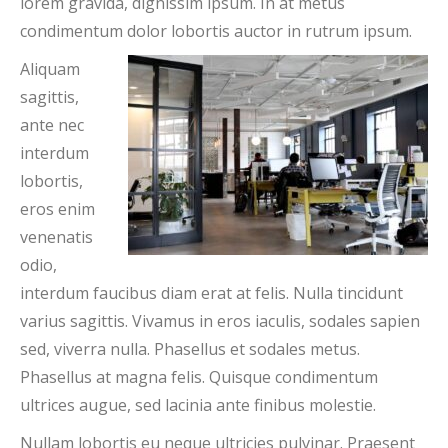
lorem gravida, dignissim ipsum. In at metus
condimentum dolor lobortis auctor in rutrum ipsum.
Aliquam
sagittis,
ante nec
interdum
lobortis,
eros enim
venenatis
odio,
interdum faucibus diam erat at felis. Nulla tincidunt
varius sagittis. Vivamus in eros iaculis, sodales sapien
sed, viverra nulla. Phasellus et sodales metus.
Phasellus at magna felis. Quisque condimentum
ultrices augue, sed lacinia ante finibus molestie.
Nullam lobortis eu neque ultricies pulvinar. Praesent