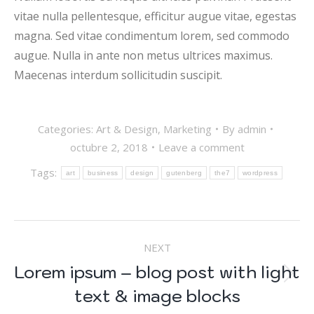
vitae nulla pellentesque, efficitur augue vitae, egestas
magna. Sed vitae condimentum lorem, sed commodo
augue. Nulla in ante non metus ultrices maximus.
Maecenas interdum sollicitudin suscipit.
Categories:
Art & Design
,
Marketing
By
admin
octubre 2, 2018
Leave a comment
Tags:
art
business
design
gutenberg
the7
wordpress
POST
NEXT
NAVIGATION
Lorem ipsum – blog post with light
Next
text & image blocks
post: