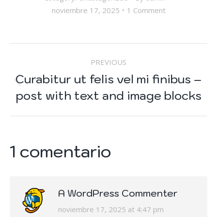
noviembre 17, 2025
1 Comment
POST
PREVIOUS
NAVIGATION
Curabitur ut felis vel mi finibus –
Previous
post with text and image blocks
post:
1 comentario
A WordPress Commenter
says:
noviembre 17, 2025 at 4:47 pm